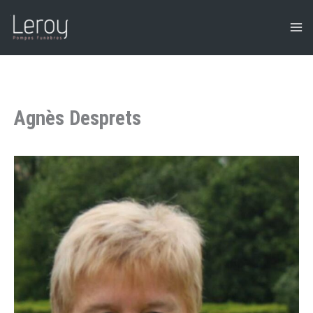
Aller
au
contenu
Agnès Desprets