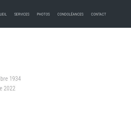
UEIL
SERVICES
PHOTOS
CONDOLÉANCES
CONTACT
mbre 1934
re 2022