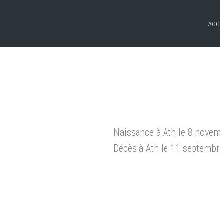
ACC
Naissance à Ath le 8 nove
Décès à Ath le 11 septemb