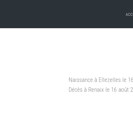
ACC
Naissance à Ellezelles le 
Décès à Renaix le 16 août 