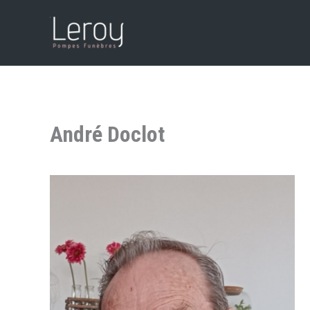
Aller
au
contenu
André Doclot