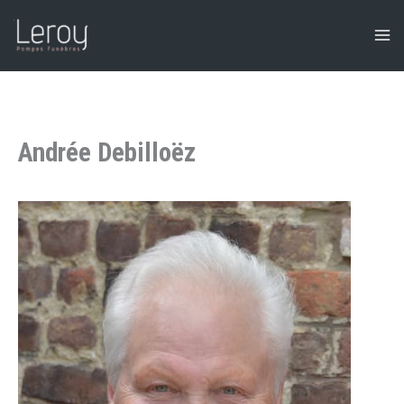
Aller
au
contenu
Andrée Debilloëz