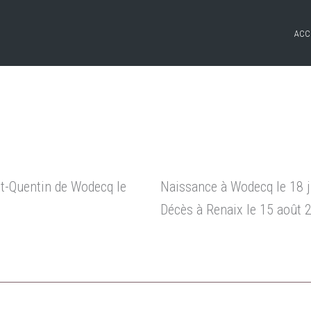
ACC
int-Quentin de Wodecq le
Naissance à Wodecq le 18 j
Décès à Renaix le 15 août 