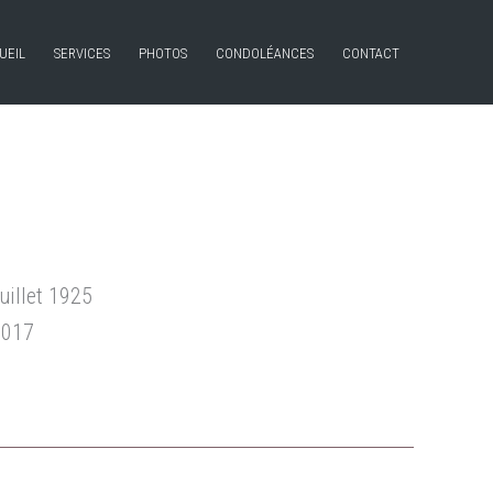
UEIL
SERVICES
PHOTOS
CONDOLÉANCES
CONTACT
uillet 1925
2017