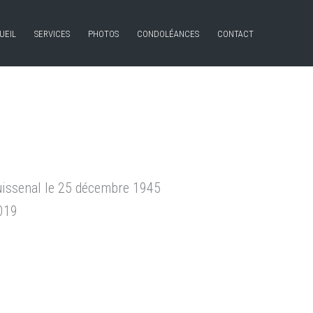
UEIL
SERVICES
PHOTOS
CONDOLÉANCES
CONTACT
uissenal le 25 décembre 1945
019