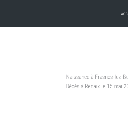
ACC
Naissance à Frasnes-lez-B
Décès à Renaix le 15 mai 2