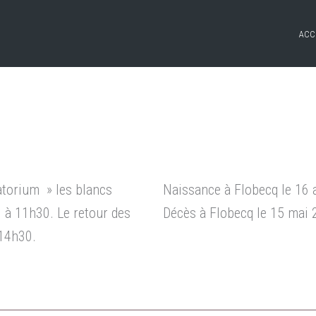
ACC
atorium » les blancs
Naissance à Flobecq le 16 
 à 11h30. Le retour des
Décès à Flobecq le 15 mai
 14h30.