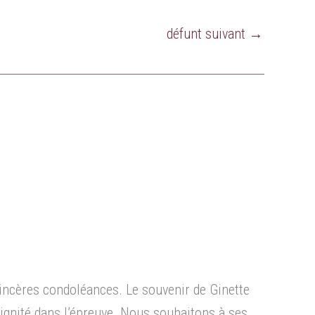
défunt suivant
→
sincères condoléances. Le souvenir de Ginette
dignité dans l’épreuve. Nous souhaitons à ses