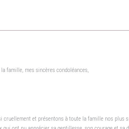
et la famille, mes sincères condoléances,
i cruellement et présentons à toute la famille nos plus 
 qui ont pu apprécier sa gentillesse, son courage et sa 