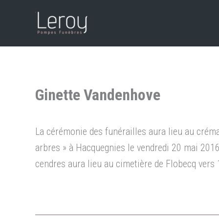
Aller
au
contenu
Ginette Vandenhove
La cérémonie des funérailles aura lieu au crém
arbres » à Hacquegnies le vendredi 20 mai 2016
cendres aura lieu au cimetière de Flobecq vers