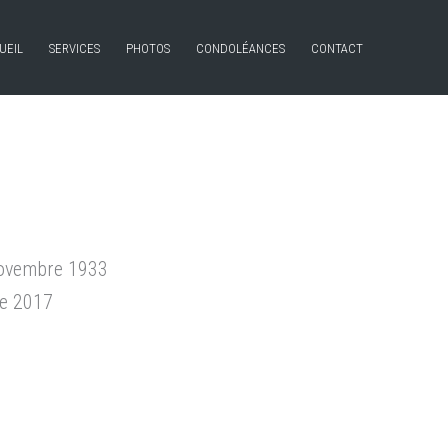
UEIL
SERVICES
PHOTOS
CONDOLÉANCES
CONTACT
novembre 1933
re 2017