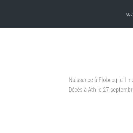
ACC
Naissance à Flobecq le 1 
Décès à Ath le 27 septemb