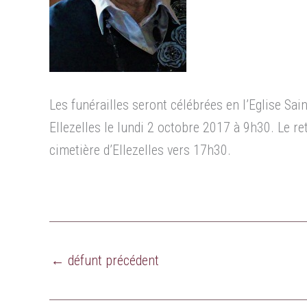
Les funérailles seront célébrées en l’Eglise Sain
Ellezelles le lundi 2 octobre 2017 à 9h30. Le re
cimetière d’Ellezelles vers 17h30.
←
défunt précédent