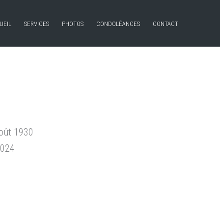
UEIL
SERVICES
PHOTOS
CONDOLÉANCES
CONTACT
août 1930
2024