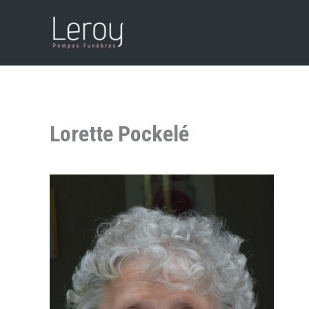
Aller
au
contenu
Lorette Pockelé