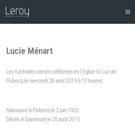
Aller
au
contenu
Lucie Ménart
Les funérailles seront célébrées en l’Eglise St Luc de
Flobecq le mercredi 26 août 2015 à 10 heures.
Naissance à Flobecq le 2 juin 1922
Décès à Grammont le 20 août 2015