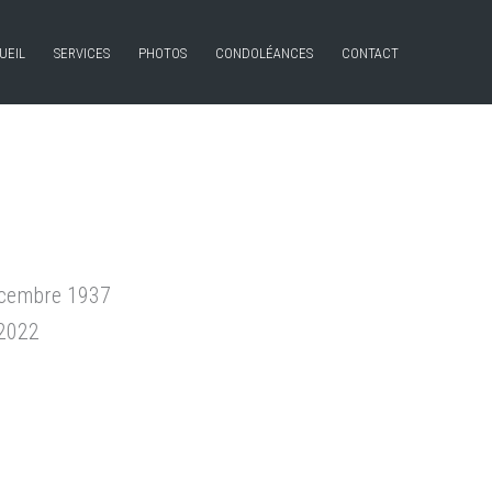
UEIL
SERVICES
PHOTOS
CONDOLÉANCES
CONTACT
écembre 1937
 2022