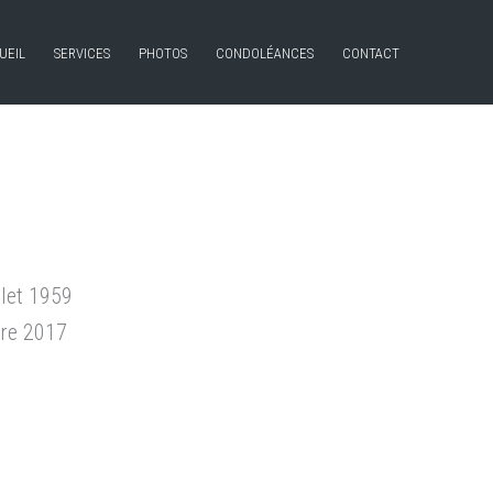
UEIL
SERVICES
PHOTOS
CONDOLÉANCES
CONTACT
llet 1959
bre 2017