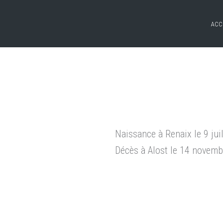
ACC
Naissance à Renaix le 9 jui
Décès à Alost le 14 novem