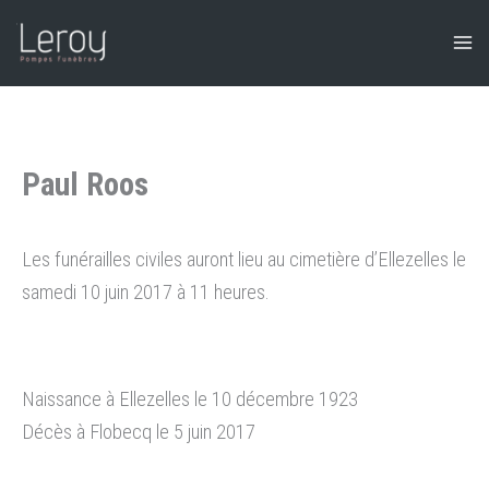
Aller
au
contenu
Paul Roos
Les funérailles civiles auront lieu au cimetière d’Ellezelles le
samedi 10 juin 2017 à 11 heures.
Naissance à Ellezelles le 10 décembre 1923
Décès à Flobecq le 5 juin 2017