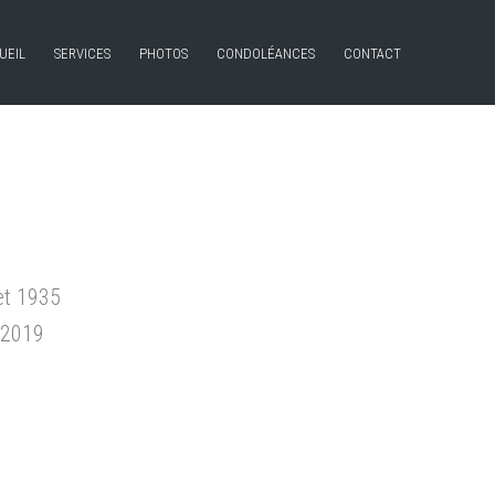
UEIL
SERVICES
PHOTOS
CONDOLÉANCES
CONTACT
let 1935
 2019