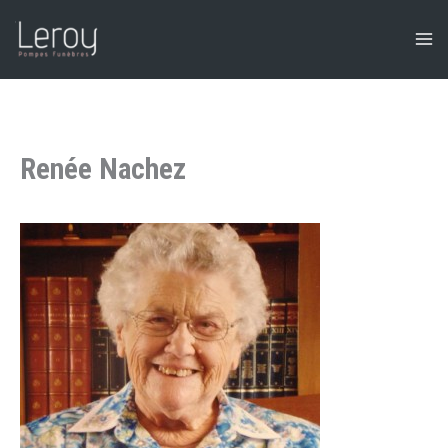
Aller
au
contenu
Renée Nachez