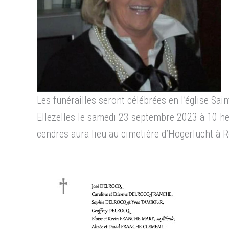
Les funérailles seront célébrées en l’église Sai
Ellezelles le samedi 23 septembre 2023 à 10 he
cendres aura lieu au cimetière d’Hogerlucht à R