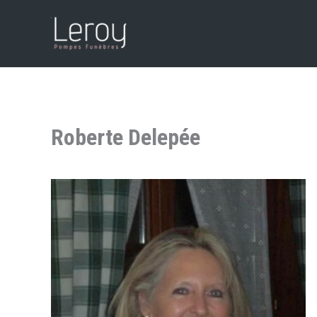
Aller
au
contenu
Roberte Delepée