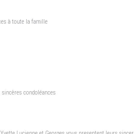
s à toute la famille
s sincères condoléances
 d’Yvette Lucienne et Georges vous presentent leurs sinc