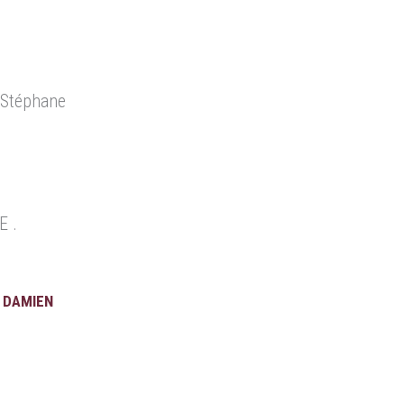
 Stéphane
E .
 DAMIEN