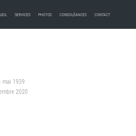
UEIL
SERVICES
PHOTOS
CONDOLÉANCES
CONTACT
24 mai 1939
ptembre 2020