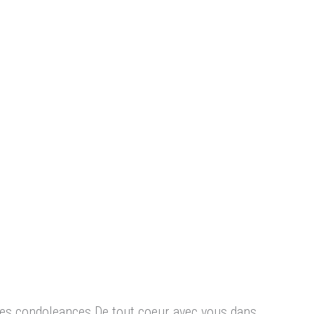
eres condoleances.De tout coeur avec vous dans