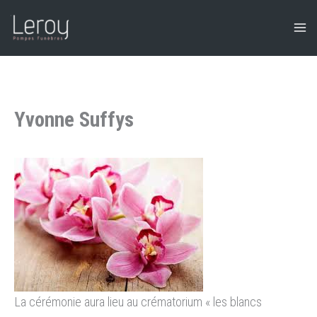
Aller
au
contenu
Yvonne Suffys
La cérémonie aura lieu au crématorium « les blancs