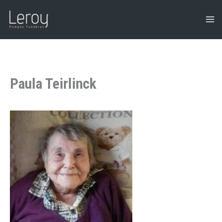
Aller
au
contenu
Paula Teirlinck